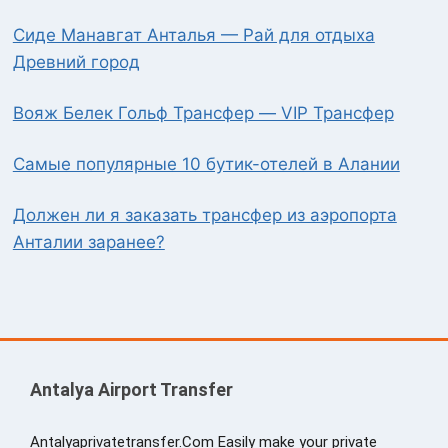
Сиде Манавгат Анталья — Рай для отдыха
Древний город
Вояж Белек Гольф Трансфер — VIP Трансфер
Самые популярные 10 бутик-отелей в Алании
Должен ли я заказать трансфер из аэропорта
Анталии заранее?
Antalya Airport Transfer
Antalyaprivatetransfer.Com Easily make your private