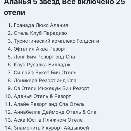
Аланья 5 звезд Все включено 25
отели
Гранада Люкс Алания
Отель Клуб Парадизо
Туристический комплекс Голдсити
Эфталия Аква Резорт
Лонг Бич Резорт энд Спа
Клуб Русалка Вилладж
Си лайф Букет Бич Отель
Лоникера Резорт энд Спа
Оз Отели Инжекум Бич Резорт
Аденья Отель & Резорт
Алайе Резорт энд Спа Отель
Аннабелла Даймонд Отель & Спа
Аска Юст в Пляжном Отеле
Знаменитый курорт Айдынбей