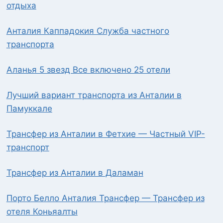
отдыха
Анталия Каппадокия Служба частного
транспорта
Аланья 5 звезд Все включено 25 отели
Лучший вариант транспорта из Анталии в
Памуккале
Трансфер из Анталии в Фетхие — Частный VIP-
транспорт
Трансфер из Анталии в Даламан
Порто Белло Анталия Трансфер — Трансфер из
отеля Коньяалты